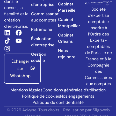
dans le
Cabinet
d’entreprise
conseil, la
Société
Marseille
Commissariat
fiscalité et la
d’expertise
Cabinet
aux comptes
création
comptable
Montpellier
d’entreprise.​
inscrite à
Patrimoine
l’Ordre des
Cabinet
Évaluation
Experts-
Orléans
d’entreprise
comptables
Nous
de Paris Ile de
Gestion
rejoindre
France et à la
sociale
Échanger
Compagnie
sur
des
WhatsApp
Commissaires
aux comptes
Mentions légales
Conditions générales d’utilisation
Politique de cookies
Nos engagements
Politique de confidentialité
© 2026 Advyse. Tous droits
Réalisation par Silgoweb,