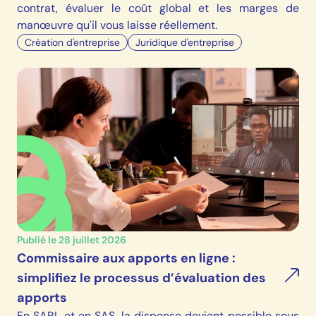
contrat, évaluer le coût global et les marges de
manœuvre qu'il vous laisse réellement.
Création d'entreprise
Juridique d'entreprise
Publié le 28 juillet 2026
Commissaire aux apports en ligne :
simplifiez le processus d’évaluation des
apports
En SARL et en SAS, la dispense devient possible sous