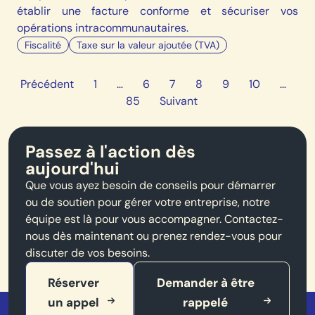
établir une facture conforme et sécuriser vos
opérations intracommunautaires.
Fiscalité
Taxe sur la valeur ajoutée (TVA)
Précédent
1
…
6
7
8
9
10
…
85
Suivant
Passez à l'action dès
aujourd'hui
Que vous ayez besoin de conseils pour démarrer
ou de soutien pour gérer votre entreprise, notre
équipe est là pour vous accompagner. Contactez-
nous dès maintenant ou prenez rendez-vous pour
discuter de vos besoins.
Réserver
Demander à être
un appel
rappelé