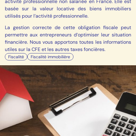
activité professionnelle non salariée en France. Elle est
basée sur la valeur locative des biens immobiliers
utilisés pour l’activité professionnelle.
La gestion correcte de cette obligation fiscale peut
permettre aux entrepreneurs d’optimiser leur situation
financière. Nous vous apportons toutes les informations
utiles sur la CFE et les autres taxes foncières.
Fiscalité
Fiscalité immobilière