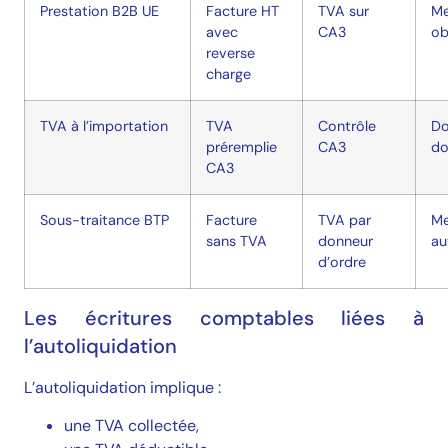
Prestation B2B UE
Facture HT
TVA sur
Me
avec
CA3
ob
reverse
charge
TVA à l’importation
TVA
Contrôle
D
préremplie
CA3
do
CA3
Sous-traitance BTP
Facture
TVA par
Me
sans TVA
donneur
au
d’ordre
Les écritures comptables liées à
l’autoliquidation
L’autoliquidation implique :
une TVA collectée,