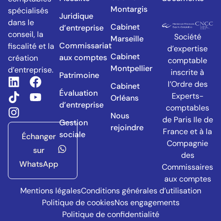
Montargis
spécialisés
Juridique
dans le
Cabinet
d’entreprise
conseil, la
Société
Marseille
Commissariat
fiscalité et la
d’expertise
Cabinet
aux comptes
création
comptable
Montpellier
d’entreprise.​
inscrite à
Patrimoine
l’Ordre des
Cabinet
Évaluation
Experts-
Orléans
d’entreprise
comptables
Nous
de Paris Ile de
Gestion
rejoindre
France et à la
sociale
Échanger
Compagnie
sur
des
WhatsApp
Commissaires
aux comptes
Mentions légales
Conditions générales d’utilisation
Politique de cookies
Nos engagements
Politique de confidentialité