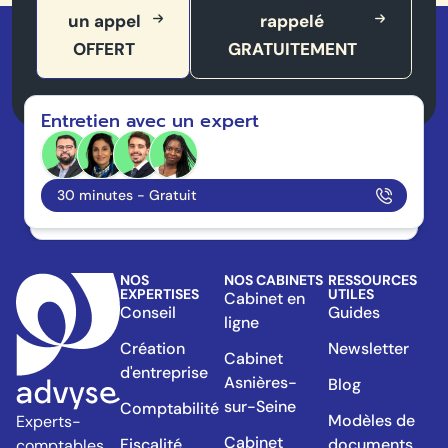
un appel
rappelé
OFFERT
GRATUITEMENT
Entretien avec un expert
30 minutes - Gratuit
NOS
NOS CABINETS
RESSOURCES
EXPERTISES
UTILES
Cabinet en
Conseil
Guides
ligne
Création
Newsletter
Cabinet
d'entreprise
Asnières-
Blog
sur-Seine
Comptabilité
Modèles de
Experts-
Cabinet
Fiscalité
documents
comptables