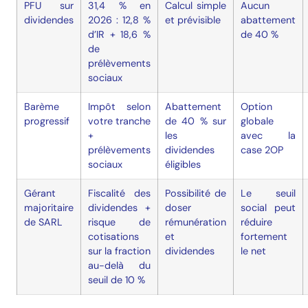
PFU sur
31,4 % en
Calcul simple
Aucun
dividendes
2026 : 12,8 %
et prévisible
abattement
d’IR + 18,6 %
de 40 %
de
prélèvements
sociaux
Barème
Impôt selon
Abattement
Option
progressif
votre tranche
de 40 % sur
globale
+
les
avec la
prélèvements
dividendes
case 2OP
sociaux
éligibles
Gérant
Fiscalité des
Possibilité de
Le seuil
majoritaire
dividendes +
doser
social peut
de SARL
risque de
rémunération
réduire
cotisations
et
fortement
sur la fraction
dividendes
le net
au-delà du
seuil de 10 %