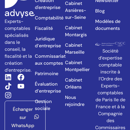
Création
Newsletter
Cabinet
d'entreprise
Asnières-
Blog
sur-Seine
Comptabilité
Modèles de
Experts-
Cabinet
Fiscalité
documents
comptables
Montargis
spécialisés
Juridique
dans le
Cabinet
d’entreprise
conseil, la
Société
Marseille
Commissariat
fiscalité et la
d’expertise
Cabinet
aux comptes
création
comptable
Montpellier
d’entreprise.​
inscrite à
Patrimoine
l’Ordre des
Cabinet
Évaluation
Experts-
Orléans
d’entreprise
comptables
Nous
de Paris Ile de
Gestion
rejoindre
France et à la
sociale
Échanger
Compagnie
sur
des
WhatsApp
Commissaires