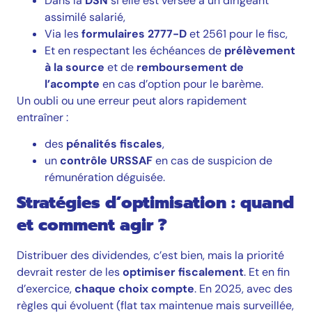
Dans la
DSN
si elle est versée à un dirigeant
assimilé salarié,
Via les
formulaires 2777-D
et 2561 pour le fisc,
Et en respectant les échéances de
prélèvement
à la source
et de
remboursement de
l’acompte
en cas d’option pour le barème.
Un oubli ou une erreur peut alors rapidement
entraîner :
des
pénalités fiscales
,
un
contrôle URSSAF
en cas de suspicion de
rémunération déguisée.
Stratégies d’optimisation : quand
et comment agir ?
Distribuer des dividendes, c’est bien, mais la priorité
devrait rester de les
optimiser fiscalement
. Et en fin
d’exercice,
chaque choix compte
. En 2025, avec des
règles qui évoluent (flat tax maintenue mais surveillée,