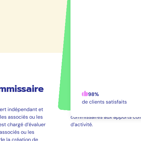
mmissaire
Le cabinet Advyse regroupe d
accompagnent les entrepreneur
98%
entreprise. Nous disposons de
de clients satisfaits
ert indépendant et
comptes, des commissaires à l
 les associés ou les
commissaires aux apports com
est chargé d’évaluer
d’activité.
associés ou les
 de la création de