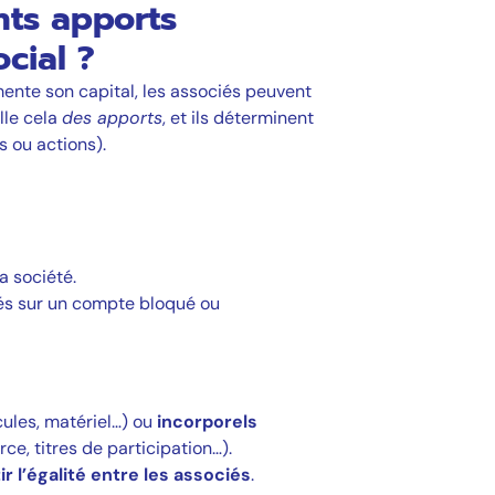
nts apports
ocial ?
ente son capital, les associés peuvent
lle cela
des apports
, et ils déterminent
s ou actions).
a société.
rsés sur un compte bloqué ou
ules, matériel…) ou
incorporels
e, titres de participation…).
r l’égalité entre les associés
.