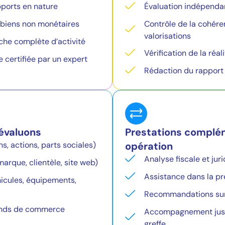
pports en nature
Évaluation indépendan
Contrôle de la cohéren
 biens non monétaires
valorisations
che complète d’activité
Vérification de la réa
e certifiée par un expert
Rédaction du rapport
évaluons
Prestations complém
opération
ns, actions, parts sociales)
Analyse fiscale et jur
arque, clientèle, site web)
Assistance dans la pr
hicules, équipements,
Recommandations sur l
onds de commerce
Accompagnement jusqu
greffe