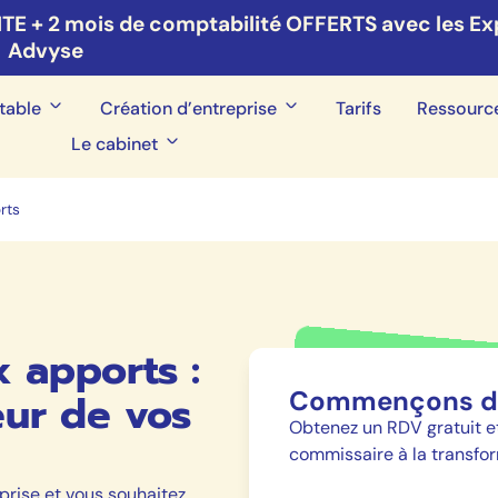
ITE + 2 mois de comptabilité OFFERTS avec les Ex
Advyse
table
Création d’entreprise
Tarifs
Ressourc
Le cabinet
rts
 apports :
Commençons dè
eur de vos
Obtenez un RDV gratuit 
commissaire à la transfor
prise et vous souhaitez