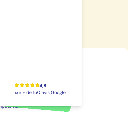
e nombreux Experts qui
s dans la vie de leur
4,8
 plusieurs commissaires aux
sur + de 150 avis Google
a transformation et des
pétents dans votre secteur